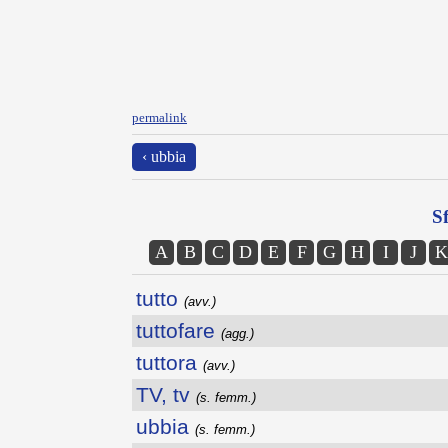
permalink
‹ ubbia
Sf
A
B
C
D
E
F
G
H
I
J
K
tutto
(avv.)
tuttofare
(agg.)
tuttora
(avv.)
TV, tv
(s. femm.)
ubbia
(s. femm.)