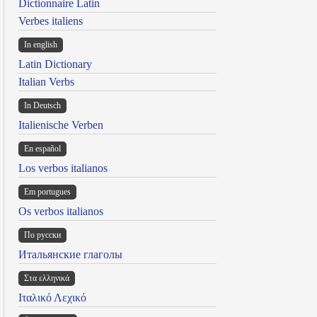
Dictionnaire Latin
Verbes italiens
In english
Latin Dictionary
Italian Verbs
In Deutsch
Italienische Verben
En español
Los verbos italianos
Em portugues
Os verbos italianos
По русски
Итальянские глаголы
Στα ελληνικά
Ιταλικό Λεχικό