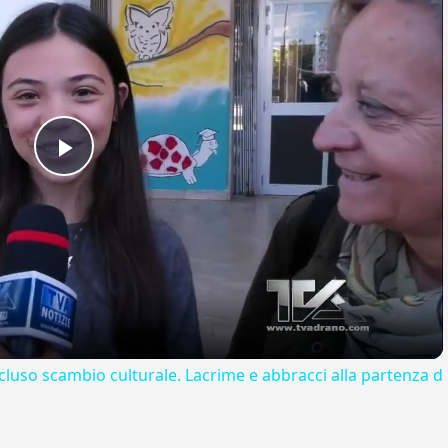
Play
Video
cluso scambio culturale. Lacrime e abbracci alla partenza d