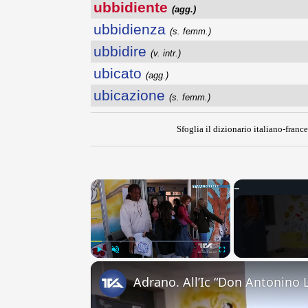
ubbidiente
(agg.)
ubbidienza
(s. femm.)
ubbidire
(v. intr.)
ubicato
(agg.)
ubicazione
(s. femm.)
Sfoglia il dizionario italiano-france
×
Play
Unmute
Fullscreen