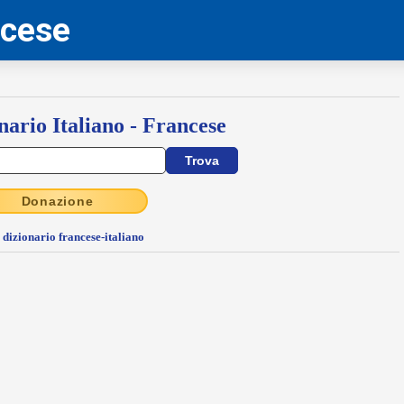
ncese
nario Italiano - Francese
Donazione
l dizionario francese-italiano