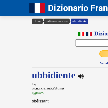
Dizionario Fra
Home
›
Italiano-Francese
›
ubbidiente
Dizio
Vai a
ubbidiente
$syl
pronuncia: /ubbiˈdjɛnte/
aggettivo
obéissant