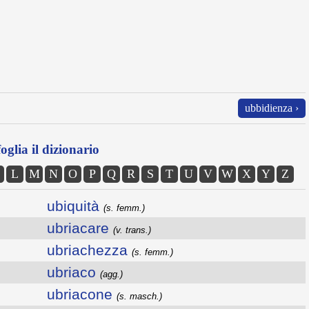
ubbidienza ›
oglia il dizionario
L
M
N
O
P
Q
R
S
T
U
V
W
X
Y
Z
ubiquità
(s. femm.)
ubriacare
(v. trans.)
ubriachezza
(s. femm.)
ubriaco
(agg.)
ubriacone
(s. masch.)