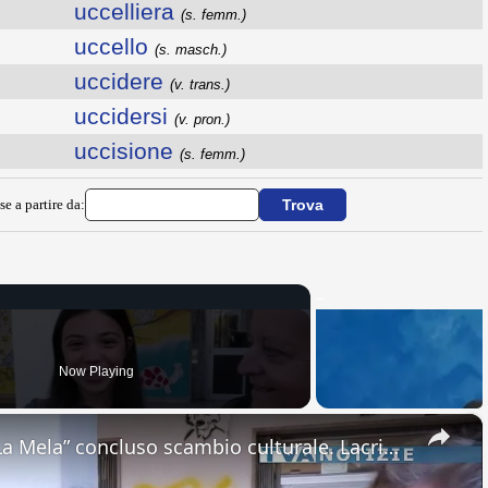
uccelliera
(s. femm.)
uccello
(s. masch.)
uccidere
(v. trans.)
uccidersi
(v. pron.)
uccisione
(s. femm.)
se a partire da:
Now Playing
×
Adrano. All’Ic “Don Antonino La Mela” concluso scambio culturale. Lacrime e abbracci alla partenza d