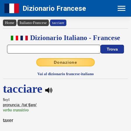
Dizionario Francese
Home
›
Italiano-Francese
›
tacciare
Dizionario Italiano - Francese
Donazione
Vai al dizionario francese-italiano
tacciare
$syl
pronuncia: /tatˈʧare/
verbo transitivo
taxer