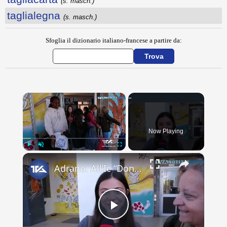
(s. masch.)
taglialegna
(s. masch.)
Sfoglia il dizionario italiano-francese a partire da:
×
Now Playing
×
Play
Unmute
Fullscreen
Adrano. All’Ic “Don Antonino La Mela” concluso scambio culturale. Lacrime e abbracci alla partenza d
Play