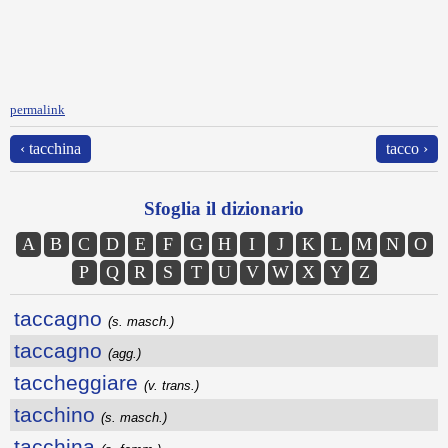
permalink
‹ tacchina
tacco ›
Sfoglia il dizionario
A
B
C
D
E
F
G
H
I
J
K
L
M
N
O
P
Q
R
S
T
U
V
W
X
Y
Z
taccagno
(s. masch.)
taccagno
(agg.)
taccheggiare
(v. trans.)
tacchino
(s. masch.)
tacchina