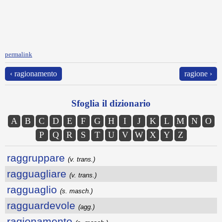
permalink
‹ ragionamento
ragione ›
Sfoglia il dizionario
A
B
C
D
E
F
G
H
I
J
K
L
M
N
O
P
Q
R
S
T
U
V
W
X
Y
Z
raggruppare
(v. trans.)
ragguagliare
(v. trans.)
ragguaglio
(s. masch.)
ragguardevole
(agg.)
ragionamento