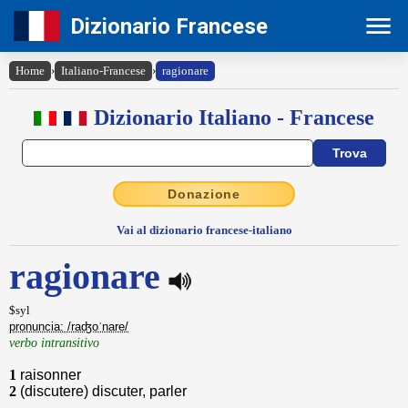
Dizionario Francese
Home
›
Italiano-Francese
›
ragionare
Dizionario Italiano - Francese
Donazione
Vai al dizionario francese-italiano
ragionare
$syl
pronuncia: /raʤoˈnare/
verbo intransitivo
1
raisonner
2
(discutere) discuter, parler