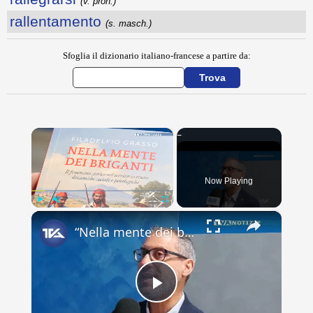
(v. pron.)
rallentamento
(s. masch.)
Sfoglia il dizionario italiano-francese a partire da:
×
Now Playing
×
Play
Unmute
Fullscreen
“Nella mente dei briganti”. Viaggio nel fenomeno del brigantaggio con il libro del biancavillese Fil
Play