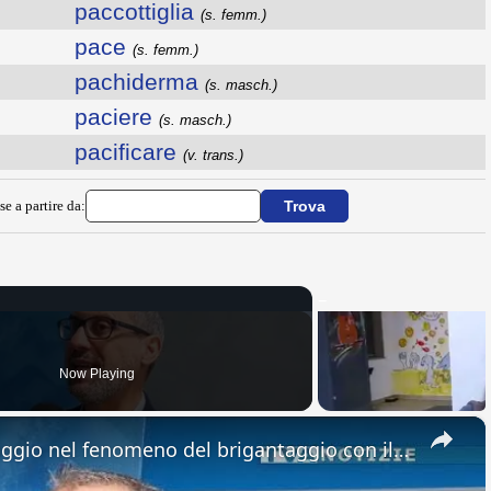
paccottiglia
(s. femm.)
pace
(s. femm.)
pachiderma
(s. masch.)
paciere
(s. masch.)
pacificare
(v. trans.)
se a partire da:
Now Playing
×
“Nella mente dei briganti”. Viaggio nel fenomeno del brigantaggio con il libro del biancavillese Fil