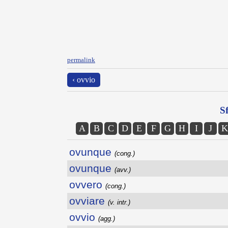
permalink
‹ ovvio
Sf
A
B
C
D
E
F
G
H
I
J
K
ovunque
(cong.)
ovunque
(avv.)
ovvero
(cong.)
ovviare
(v. intr.)
ovvio
(agg.)