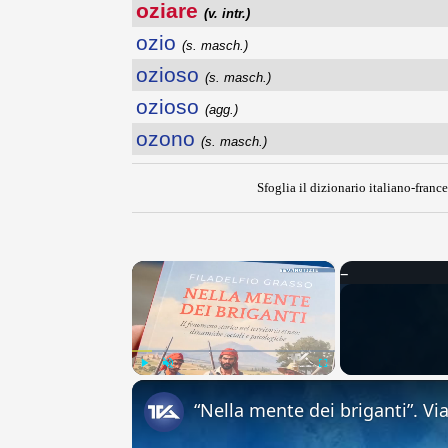
oziare
(v. intr.)
ozio
(s. masch.)
ozioso
(s. masch.)
ozioso
(agg.)
ozono
(s. masch.)
Sfoglia il dizionario italiano-france
×
Play
Unmute
Fullscreen