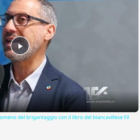
Play
Video
omeno del brigantaggio con il libro del biancavillese Fil