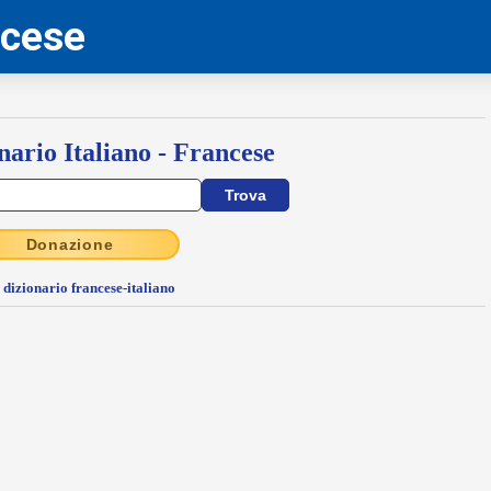
ncese
nario Italiano - Francese
Donazione
l dizionario francese-italiano