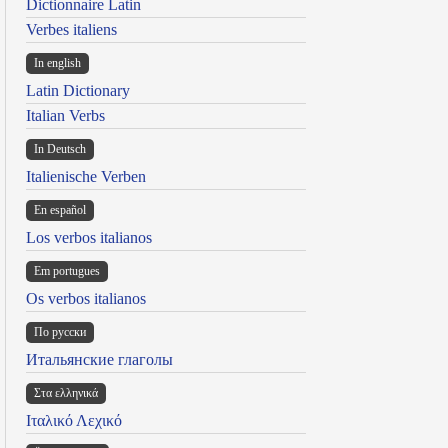
Dictionnaire Latin
Verbes italiens
In english
Latin Dictionary
Italian Verbs
In Deutsch
Italienische Verben
En español
Los verbos italianos
Em portugues
Os verbos italianos
По русски
Итальянские глаголы
Στα ελληνικά
Ιταλικό Λεχικό