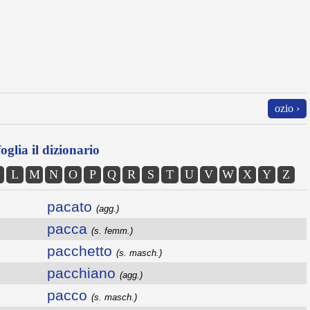
ozio ›
oglia il dizionario
L
M
N
O
P
Q
R
S
T
U
V
W
X
Y
Z
pacato
(agg.)
pacca
(s. femm.)
pacchetto
(s. masch.)
pacchiano
(agg.)
pacco
(s. masch.)