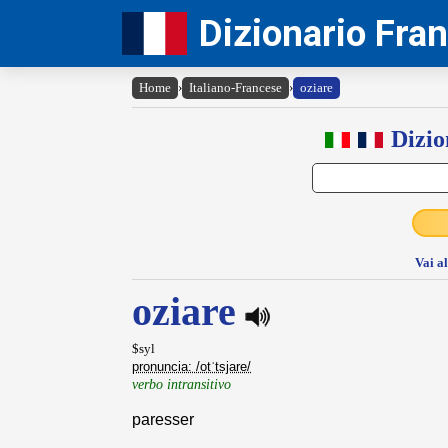
Dizionario Fra
Home
›
Italiano-Francese
›
oziare
Dizio
Vai a
oziare
$syl
pronuncia: /otˈtsjare/
verbo intransitivo
paresser