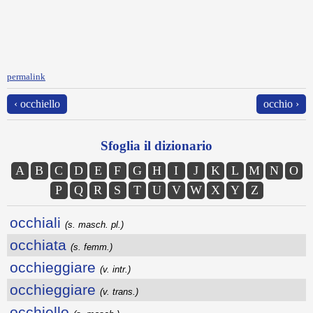
permalink
‹ occhiello
occhio ›
Sfoglia il dizionario
A
B
C
D
E
F
G
H
I
J
K
L
M
N
O
P
Q
R
S
T
U
V
W
X
Y
Z
occhiali
(s. masch. pl.)
occhiata
(s. femm.)
occhieggiare
(v. intr.)
occhieggiare
(v. trans.)
occhiello