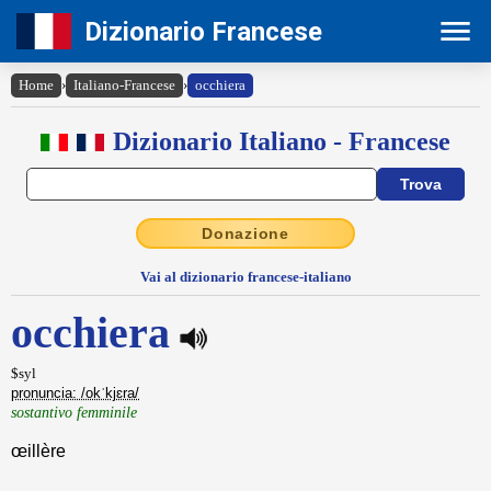
Dizionario Francese
Home
›
Italiano-Francese
›
occhiera
Dizionario Italiano - Francese
Donazione
Vai al dizionario francese-italiano
occhiera
$syl
pronuncia: /okˈkjɛra/
sostantivo femminile
œillère