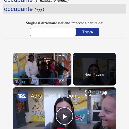
(s. masch. e femm.)
occupante
(agg.)
Sfoglia il dizionario italiano-francese a partire da:
×
Now Playing
×
Play
Unmute
Fullscreen
Adrano. All’Ic “Don Antonino La Mela” concluso scambio culturale. Lacrime e abbracci alla partenza d
Play