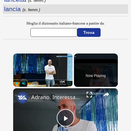
(s. femm.)
lancia
(s. femm.)
Sfoglia il dizionario italiano-francese a partire da:
×
Now Playing
×
Play
Unmute
Fullscreen
Adrano. Interessante incontro al liceo “Verga” con il prof. Fabio Gamberini. Studenti del Linguistic
Play