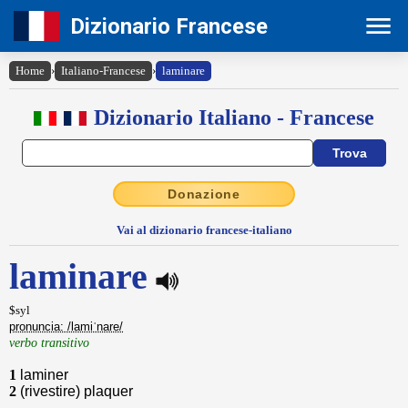
Dizionario Francese
Home
›
Italiano-Francese
›
laminare
Dizionario Italiano - Francese
Donazione
Vai al dizionario francese-italiano
laminare
$syl
pronuncia: /lamiˈnare/
verbo transitivo
1
laminer
2
(rivestire) plaquer