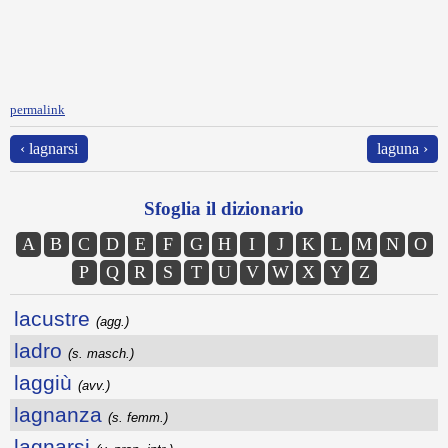
permalink
‹ lagnarsi
laguna ›
Sfoglia il dizionario
A
B
C
D
E
F
G
H
I
J
K
L
M
N
O
P
Q
R
S
T
U
V
W
X
Y
Z
lacustre
(agg.)
ladro
(s. masch.)
laggiù
(avv.)
lagnanza
(s. femm.)
lagnarsi