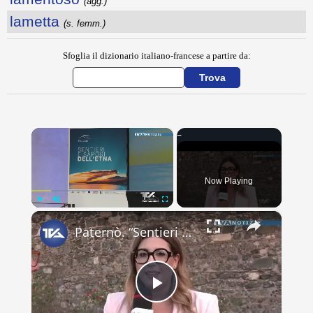
(agg.)
lametta
(s. femm.)
Sfoglia il dizionario italiano-francese a partire da:
×
Now Playing
×
Play
Unmute
Fullscreen
Paternò. “Sentieri e Sapori dell’Etna”, presentato il progetto del Gal Etna che coinvolge 11 Comuni
Play