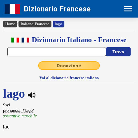
Dizionario Francese
Home
›
Italiano-Francese
›
lago
Dizionario Italiano - Francese
Donazione
Vai al dizionario francese-italiano
lago
$syl
pronuncia: /ˈlago/
sostantivo maschile
lac