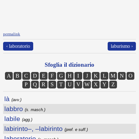
permalink
‹ laboratorio
laburismo ›
Sfoglia il dizionario
A
B
C
D
E
F
G
H
I
J
K
L
M
N
O
P
Q
R
S
T
U
V
W
X
Y
Z
là
(avv.)
labbro
(s. masch.)
labile
(agg.)
labirinto–, –labirinto
(pref. e suff.)
laboratorio