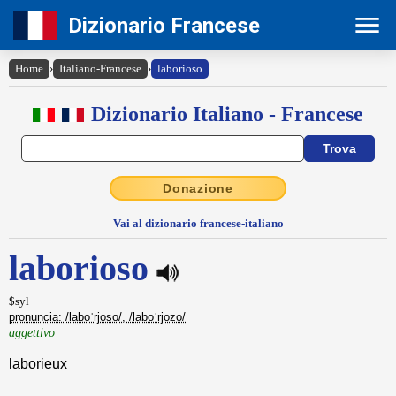
Dizionario Francese
Home
›
Italiano-Francese
›
laborioso
Dizionario Italiano - Francese
Donazione
Vai al dizionario francese-italiano
laborioso
$syl
pronuncia: /laboˈrjoso/, /laboˈrjozo/
aggettivo
laborieux