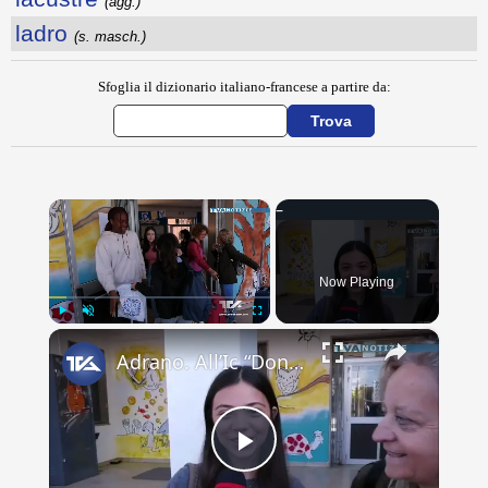
(agg.)
ladro
(s. masch.)
Sfoglia il dizionario italiano-francese a partire da:
×
Now Playing
×
Play
Unmute
Fullscreen
Adrano. All’Ic “Don Antonino La Mela” concluso scambio culturale. Lacrime e abbracci alla partenza d
Play