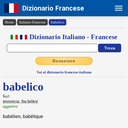
Dizionario Francese
Home
›
Italiano-Francese
›
babelico
Dizionario Italiano - Francese
Donazione
Vai al dizionario francese-italiano
babelico
$syl
pronuncia: /baˈbɛliko/
aggettivo
babélien, babélique