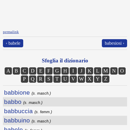
permalink
‹ babele
babesiosi ›
Sfoglia il dizionario
A
B
C
D
E
F
G
H
I
J
K
L
M
N
O
P
Q
R
S
T
U
V
W
X
Y
Z
babbione
(s. masch.)
babbo
(s. masch.)
babbuccia
(s. femm.)
babbuino
(s. masch.)
babele