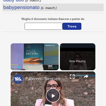
(s. masch.)
babypensionato
(s. masch.)
Sfoglia il dizionario italiano-francese a partire da:
×
Now Playing
×
Play
Unmute
Fullscreen
Paternò. “Sentieri e Sapori dell’Etna”, presentato il progetto del Gal Etna che coinvolge 11 Comuni
Play